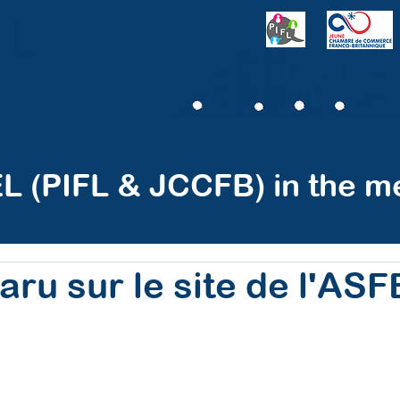
formerly
Accueil
Notre mission
Notre grou
L (PIFL & JCCFB) in the me
aru sur le site de l'ASF