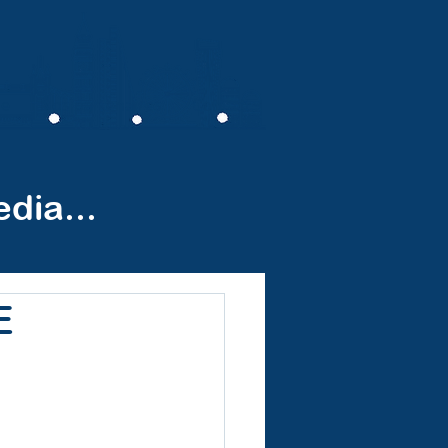
pe
Nos partenaires
Contact
dia...
E