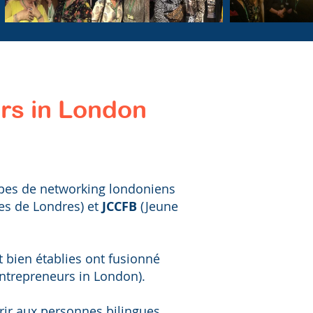
rs in London
pes de networking londoniens
es de Londres) et
JCCFB
(Jeune
bien établies ont fusionné
trepreneurs in London).
rir aux personnes bilingues,