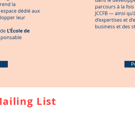
dans le développe
prend la
parcours à la fois
n espace dédié aux
JCCFB — ainsi qu’
lopper leur
d’expertises et 
business et des s
e de
L’École de
sponsable
P
ailing List
ions sur nos