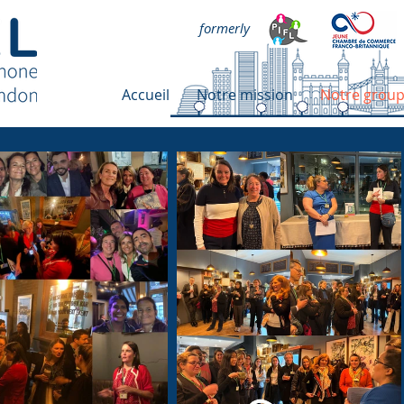
formerly
Accueil
Notre mission
Notre grou