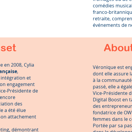
comédies musicale
franco-britanniqu
retraite, compren
événements de ne
sset
About
e en 2008, Cylia
Véronique est en
ançaise
,
dont elle assure 
intégration et
à la communauté f
 Son engagement
passé, elle a éga
Vice-Présidente de
Vice-Présidente d
 encore
Digital Boost en
ciation des
des entrepreneurs.
le a été élue
fondatrice de OWIT
 son attachement
femmes dans le c
Portée par sa pas
eting, démontrant