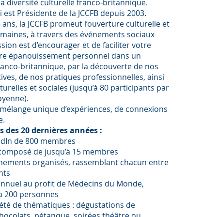
la diversité culturelle franco-britannique.
 est Présidente de la JCCFB depuis 2003.
 ans, la JCCFB promeut l’ouverture culturelle et
umaines, à travers des événements sociaux
sion est d’encourager et de faciliter votre
otre épanouissement personnel dans un
anco-britannique, par la découverte de nos
ives, de nos pratiques professionnelles, ainsi
lturelles et sociales (jusqu’à 80 participants par
yenne).
n mélange unique d’expériences, de connexions
e.
s des 20 dernières années :
kedIn de 800 membres
if composé de jusqu’à 15 membres
vénements organisés, rassemblant chacun entre
nts
if annuel au profit de Médecins du Monde,
’à 200 personnes
riété de thématiques : dégustations de
hocolats, pétanque, soirées théâtre ou