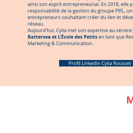
ainsi son esprit entrepreneurial. En 2018, elle 
responsabilité de la gestion du groupe PIFL, u
entrepreneurs souhaitant créer du lien et déve
réseau.
Aujourd’hui, Cylia met son expertise au servic
Battersea et L’École des Petits
en tant que Re
Marketing & Communication.
Profil Linkedin Cylia Rousset
M
Inscrivez-vous sur notre
pour recevoir les informat
prochains événements!