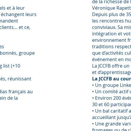
de la richesse de 
s et à leur
Véronique Rapetti
 échangent leurs
Depuis plus de 35
mmandent
les rencontres h
clients… et ce,
conviviaux. Sa mis
intégration et v
environnement fr
es
traditions respect
 abonnés, groupe
que d’activités cu
événement en mo
 list (+10
La JCCFB offre u
et d’apprentissag
és, réunissant
La JCCFB au cour
•⁠ ⁠Un groupe Lin
ias français au
•⁠ ⁠Un comité act
in de la
•⁠ ⁠Environ 200 é
30 et 60 participa
•⁠ ⁠Un bal caritat
accueillant jusqu
•⁠ ⁠Une grande va
fromages ou de c