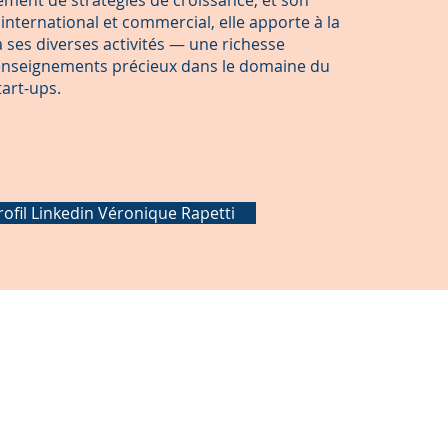
ment de stratégies de croissance, et son
 international et commercial, elle apporte à la
à ses diverses activités — une richesse
d’enseignements précieux dans le domaine du
tart-ups.
rofil Linkedin Véronique Rapetti