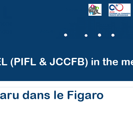
formerly
Accueil
Notre mission
Notre grou
L (PIFL & JCCFB) in the me
paru dans le Figaro