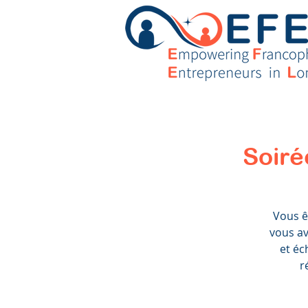
Soiré
Vous ê
vous av
et éc
r