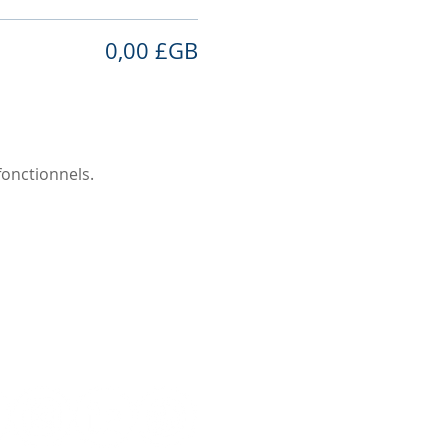
0,00 £GB
 à proximité : Bayswater /
re billet à l'avance en
onctionnels.