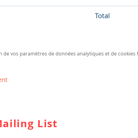
Total
Gardens, en face de Kensington Palace et du “pond” (Métros
/ High Street Kensington / Gloucester Road)
e la nuit
consommations non inclues)
tion, pas de ventes de billets sur place. Merci de réserver vot
n de vos paramètres de données analytiques et de cookies f
ent
ailing List
ions sur nos