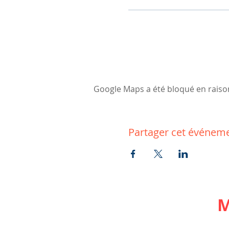
Infos :
📍Hyde Park / Kensington 
Notting Hill / Queensway 
🕡 18h jusqu'à la tombée d
➡️ Prix du billet : 10 £ (
Afin de faciliter l'organisa
ligne.
Google Maps a été bloqué en raiso
Partager cet événem
M
Inscrivez-vous sur notre
pour recevoir les informat