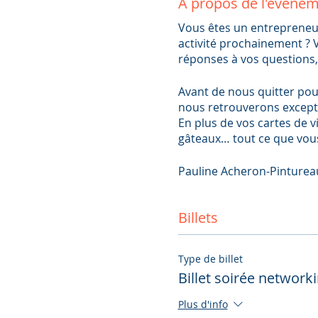
À propos de l'événe
Vous êtes un entrepreneur
activité prochainement ? 
réponses à vos questions,
Avant de nous quitter pou
nous retrouverons except
En plus de vos cartes de v
gâteaux… tout ce que vous
Pauline Acheron-Pinturea
un plateau dégustation afi
Billets
Et si la météo londonienn
alentours, si la pluie est
Type de billet
Nous espérons vous retr
Billet soirée network
Cylia Rousset (organisatri
Plus d'info