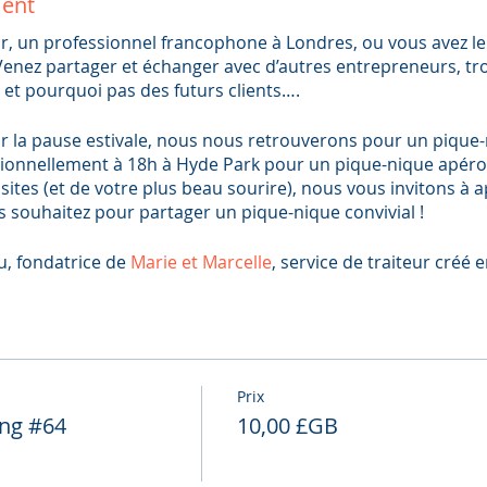
ment
, un professionnel francophone à Londres, ou vous avez le 
Venez partager et échanger avec d’autres entrepreneurs, tr
 et pourquoi pas des futurs clients….
r la pause estivale, nous nous retrouverons pour un pique
ionnellement à 18h à Hyde Park pour un pique-nique apéro
isites (et de votre plus beau sourire), nous vous invitons à a
 souhaitez pour partager un pique-nique convivial !
u, fondatrice de
Marie et Marcelle
, service de traiteur créé
n de nous faire découvrir les saveurs de sa cuisine
e nous joue un tour ? Pas de panique ! Nous nous retrouve
 annoncée. Vous recevrez alors un email pour confirmer le c
Prix
ouver nombreux !
ing #64
10,00 £GB
ce)