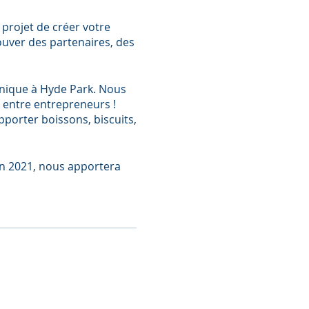
projet de créer votre
ouver des partenaires, des
-nique à Hyde Park. Nous
 entre entrepreneurs !
pporter boissons, biscuits,
 en 2021, nous apportera
rons dans un pub aux
hangement de lieu.