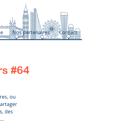
pe
Nos partenaires
Contact
rs #64
res, ou
partager
s, des
….