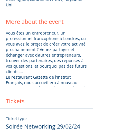
Uni
More about the event
Vous êtes un entrepreneur, un
professionnel francophone à Londres, ou
vous avez le projet de créer votre activité
prochainement ? Venez partager et
échanger avec d’autres entrepreneurs,
trouver des partenaires, des réponses à
vos questions, et pourquoi pas des futurs
clients….
Le restaurant Gazette de l’Institut
Français, nous accueillera à nouveau
pour cette première soirée networking de
2024.
Tickets
Chloe O
., spécialiste de la gestion de
conflit et coach de divorce certifiée
viendra nous présenter son activité.
Ticket type
Chloe travaille travaille avec ses clients
Soirée Networking 29/02/24
expatriés à chaque stade de leur