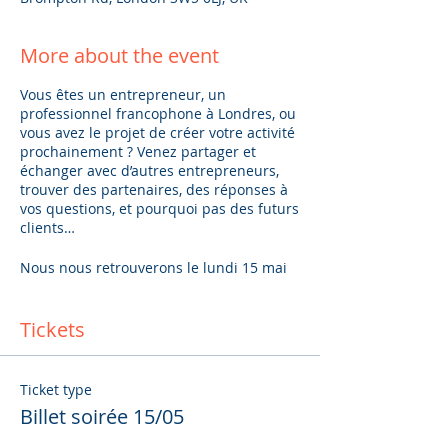
More about the event
Vous êtes un entrepreneur, un
professionnel francophone à Londres, ou
vous avez le projet de créer votre activité
prochainement ? Venez partager et
échanger avec d’autres entrepreneurs,
trouver des partenaires, des réponses à
vos questions, et pourquoi pas des futurs
clients…
Nous nous retrouverons le lundi 15 mai
dans un espace semi-privatif au fond du
Pub The Drayton Arms.
Tickets
Apportez vos cartes de visites, leaflets,
brochures, … affichez votre plus beau
sourire, et rejoignez les Professionnels
Ticket type
Indépendants Francophones de Londres
Billet soirée 15/05
dans une ambiance conviviale.