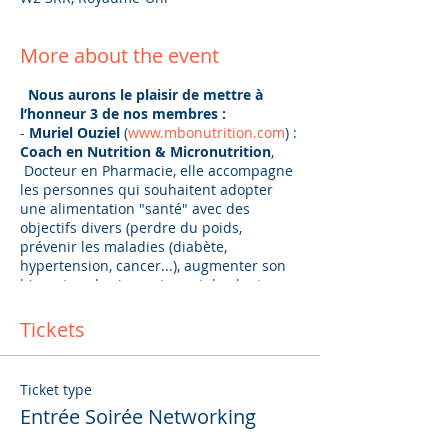
More about the event
Nous aurons le plaisir de mettre à
l’honneur 3 de nos membres :
-
Muriel Ouziel
(
www.mbonutrition.com
) :
Coach en Nutrition & Micronutrition
,
Docteur en Pharmacie, elle accompagne
les personnes qui souhaitent adopter
une alimentation "santé" avec des
objectifs divers (perdre du poids,
prévenir les maladies (diabète,
hypertension, cancer...), augmenter son
bien-etre physique et mental, adopter
une alimentation adaptée à une
pathologie (diabète, maladies
Tickets
cardiovasculaires,...)…et nous expliquera
"Comment booster vos défenses grace à
la micronutrition?”. Muriel offrira à l’un
Ticket type
de nous une consultation gratuite de 40
Entrée Soirée Networking
minutes.