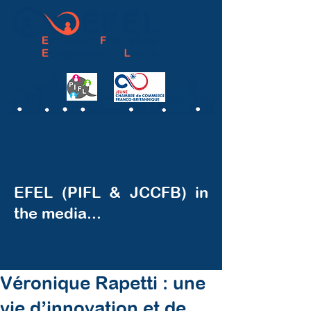
formerly
EFEL (PIFL & JCCFB) in
the media...
Véronique Rapetti : une
vie d’innovation et de